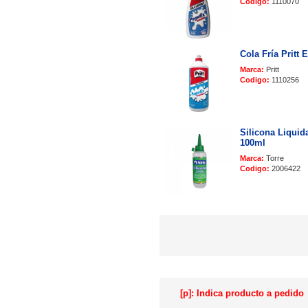
Codigo:
1110070
Cola Fría Pritt 
Marca:
Pritt
Codigo:
1110256
Silicona Liquid
100ml
Marca:
Torre
Codigo:
2006422
[p]: Indica producto a pedido