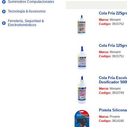
Suministros Computacionales
Tecnología & Accesorios
Cola Fría 225g
Marca:
Monami
Ferretería, Seguridad &
Codigo:
3815752
Electrodomésticos
Cola Fría 125g
Marca:
Monami
Codigo:
3815751
Cola Fría Escol
Dosificador 50
Marca:
Monami
Codigo:
3815749
Pistola Silicon
Marca:
Proarte
Codigo:
3814185