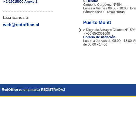
>
Tienda:
> 2-29015000 Anexo 2
Gregorio Cordovez Nº484
Lunes a Viernes 09:00 - 18:00 Hora
Sábado 09:00 - 18:00 Horas
Escríbanos a:
Puerto Montt
web@redoffice.cl
> Diego de Almagro Oriente N°1504
> +56 65-2351600
Horario de Atención
Lunes a Jueves de 08:00 - 18:00 V
de 08:00 - 14:00
Tiendas
RedOffice es una marca REGISTRADA.!