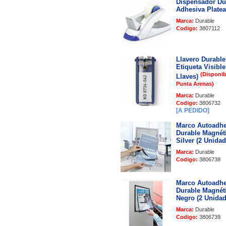
Dispensador Du
Adhesiva Plate
Marca:
Durable
Codigo:
3807112
Llavero Durable
Etiqueta Visible
(Disponib
Llaves)
Punta Arenas)
Marca:
Durable
Codigo:
3806732
[A PEDIDO]
Marco Autoadhe
Durable Magnét
Silver (2 Unidad
Marca:
Durable
Codigo:
3806738
Marco Autoadhe
Durable Magnét
Negro (2 Unidad
Marca:
Durable
Codigo:
3806739