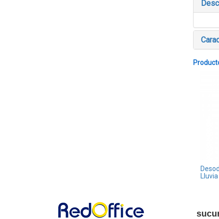
Desc
Carac
Product
Desod
Lluvia
sucu