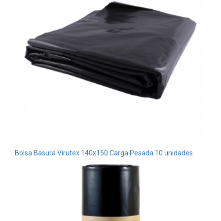
Bolsa Basura Virutex 140x150 Carga Pesada 10 unidades