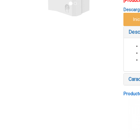
[Product
Descarga
Ini
Desc
Carac
Product