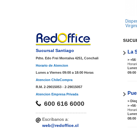
Dispe
Virgin
sucu
Sucursal Santiago
La 
Pdte. Edo Frei Montalva 4251, Conchali
> +56
Horari
Horario de Atencion
Lunes
Lunes a Viernes 09:00 a 18:00 Horas
09:00 
Atencion ChileCompra
R.M. 2-29015053 - 2-29015057
Pue
Atencion Empresa Privada
> Die
600 616 6000
> +56
Horari
Lunes
08:00 
Escríbanos a:
web@redoffice.cl