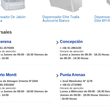
nsador De Jabón
Dispensador Elite Toalla
Dispensad
ia
Autocorte Blanco
Elite 891
rsales
Serena
Concepción
 51-2575000
> +56 41-2861100
o de atención:
Horario de atención:
 a Jueves de 09:00 - 18:30 Viernes de
Lunes a Jueves de 08:30 - 18:15 Horas
- 15:00
de 08:30 - 14:30 Horas
rto Montt
Punta Arenas
go de Almagro Oriente N°1504
> José Menéndez N° 1178
 65-2351600
> +56 61-2710460
o de atención:
Horario de atención:
 a Jueves de 08:00 - 18:00 Viernes de
Lunes a Miércoles de 09:00 - 18:30 Hor
- 14:00
Jueves de 09:00 - 18:00 Horas Viernes 
- 16:00 Horas