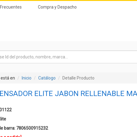
 Frecuentes
Compra y Despacho
 está en
Inicio
Catálogo
Detalle Producto
PENSADOR ELITE JABON RELLENABLE 
301122
lite
e barra:
7806500915232