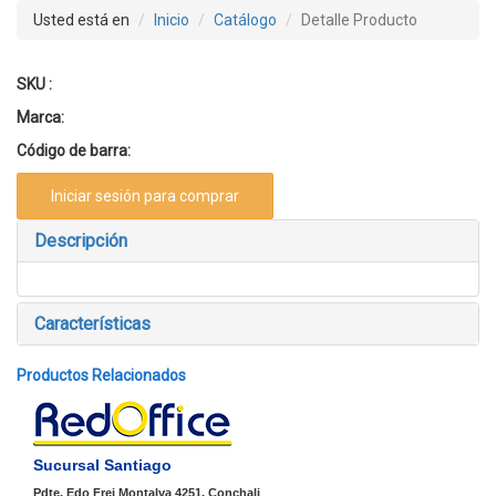
Previous
Next
Usted está en
Inicio
Catálogo
Detalle Producto
SKU :
Marca:
Código de barra:
Iniciar sesión para comprar
Descripción
Características
Productos Relacionados
Sucursal Santiago
Pdte. Edo Frei Montalva 4251, Conchali