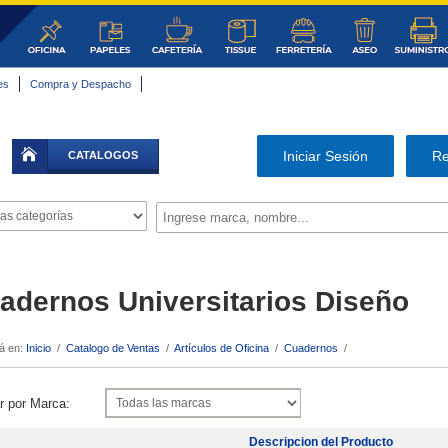
es
Compra y Despacho
|
Iniciar Sesión
Re
CATALOGOS
adernos Universitarios Diseño
á en:
Inicio
/
Catalogo de Ventas
/
Artículos de Oficina
/
Cuadernos
/
r por Marca:
Descripcion del Producto