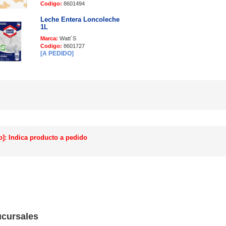
Codigo:
8601494
Leche Entera Loncoleche
1L
Marca:
Watt´S
Codigo:
8601727
[A PEDIDO]
p]: Indica producto a pedido
cursales