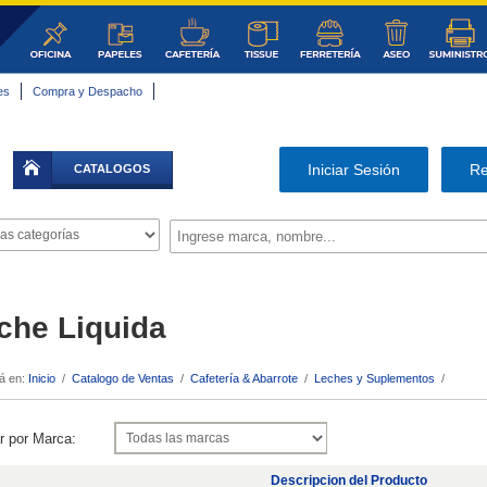
es
Compra y Despacho
|
Iniciar Sesión
Re
CATALOGOS
che Liquida
á en:
Inicio
/
Catalogo de Ventas
/
Cafetería & Abarrote
/
Leches y Suplementos
/
r por Marca:
Descripcion del Producto