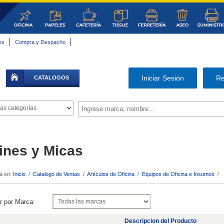
es
Compra y Despacho
|
Iniciar Sesión
Re
CATALOGOS
ines y Micas
á en:
Inicio
/
Catalogo de Ventas
/
Artículos de Oficina
/
Equipos de Oficina e Insumos
/
r por Marca:
Descripcion del Producto