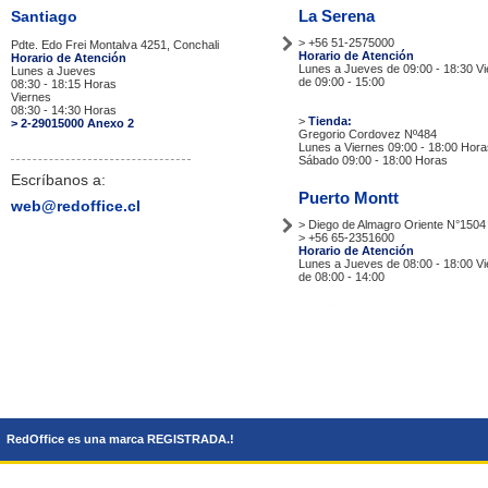
La Serena
Santiago
> +56 51-2575000
Pdte. Edo Frei Montalva 4251, Conchali
Horario de Atención
Horario de Atención
Lunes a Jueves de 09:00 - 18:30 V
Lunes a Jueves
de 09:00 - 15:00
08:30 - 18:15 Horas
Viernes
Tiendas
08:30 - 14:30 Horas
>
Tienda:
> 2-29015000 Anexo 2
Gregorio Cordovez Nº484
Lunes a Viernes 09:00 - 18:00 Hora
Sábado 09:00 - 18:00 Horas
Escríbanos a:
Puerto Montt
web@redoffice.cl
> Diego de Almagro Oriente N°1504
> +56 65-2351600
Horario de Atención
Lunes a Jueves de 08:00 - 18:00 V
de 08:00 - 14:00
Tiendas
RedOffice es una marca REGISTRADA.!