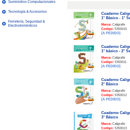
Suministros Computacionales
Tecnología & Accesorios
Cuaderno Caligr
1° Básico - 1° 
Ferretería, Seguridad &
Marca:
Caligrafix
Electrodomésticos
Codigo:
5350010
[A PEDIDO]
Cuaderno Caligr
1° básico - 2° 
Marca:
Caligrafix
Codigo:
5350011
[A PEDIDO]
Cuaderno Caligr
2° Básico
Marca:
Caligrafix
Codigo:
5350012
[A PEDIDO]
Cuaderno Caligr
3° Básico
Marca:
Caligrafix
Codigo:
5350013