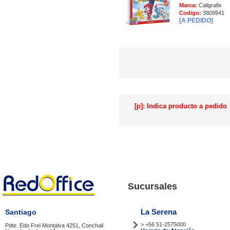
Marca:
Caligrafix
Codigo:
3809941
[A PEDIDO]
[p]: Indica producto a pedido
Sucursales
La Serena
Santiago
> +56 51-2575000
Pdte. Edo Frei Montalva 4251, Conchali