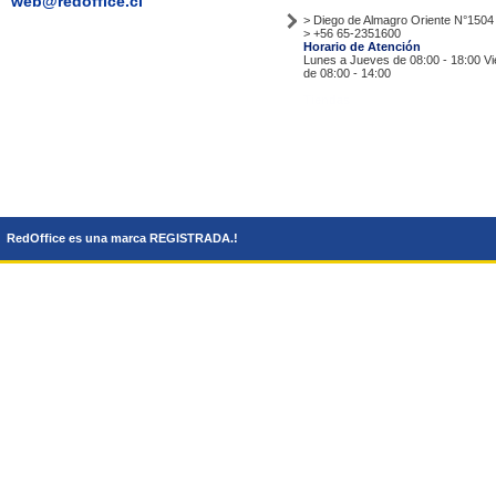
web@redoffice.cl
> Diego de Almagro Oriente N°1504
> +56 65-2351600
Horario de Atención
Lunes a Jueves de 08:00 - 18:00 V
de 08:00 - 14:00
Tiendas
RedOffice es una marca REGISTRADA.!