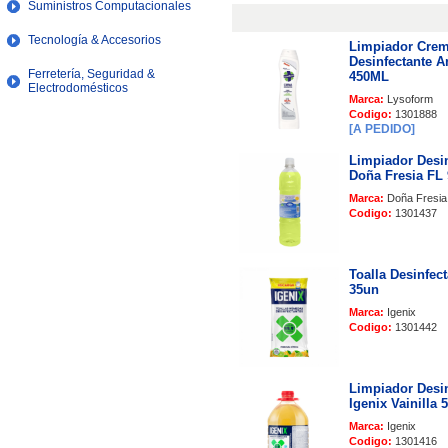
Suministros Computacionales
Tecnología & Accesorios
Limpiador Cre
Desinfectante An
Ferretería, Seguridad &
450ML
Electrodomésticos
Marca:
Lysoform
Codigo:
1301888
[A PEDIDO]
Limpiador Desin
Doña Fresia FL
Marca:
Doña Fresia
Codigo:
1301437
Toalla Desinfect
35un
Marca:
Igenix
Codigo:
1301442
Limpiador Desin
Igenix Vainilla 
Marca:
Igenix
Codigo:
1301416