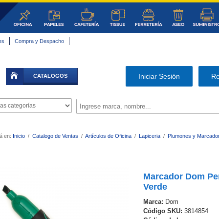
es
Compra y Despacho
|
Iniciar Sesión
Re
CATALOGOS
á en:
Inicio
/
Catalogo de Ventas
/
Artículos de Oficina
/
Lapiceria
/
Plumones y Marcado
Marcador Dom Per
Verde
Marca:
Dom
Código SKU:
3814854