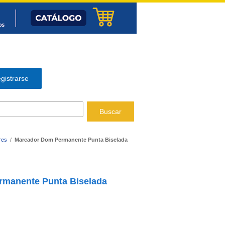
gistrarse
Buscar
res
/
Marcador Dom Permanente Punta Biselada
manente Punta Biselada