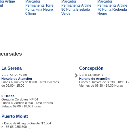
or Artline
Marcador
Marcador
Marcador
ul
Permanente Torre
Permanente Artline
Permanente Artline
Punta Fina Negro
90 Punta Biselada
70 Punta Redonda
0.8mm
Verde
Negro
cursales
La Serena
Concepción
> +56 51-2575000
> +56 41-2861100
Horario de Atención
Horario de Atención
Lunes a Jueves de 09:00 - 18:30 Viernes
Lunes a Jueves de 08:30 - 18:15 H
de 09:00 - 15:00
Viernes de 08:30 - 14:30 Horas
Tiendas
Tiendas
>
Tienda:
Gregorio Cordovez Nº484
Lunes a Viernes 09:00 - 18:00 Horas
Sábado 09:00 - 18:00 Horas
Puerto Montt
> Diego de Almagro Oriente N°1504
> +56 65-2351600