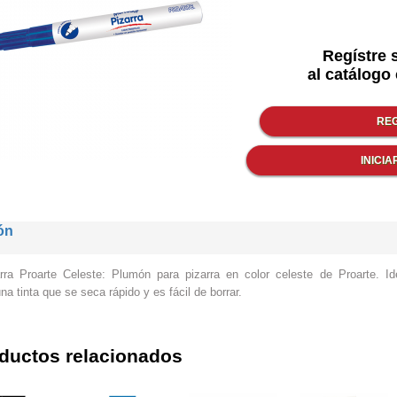
Regístre 
al catálogo 
ón
ra Proarte Celeste: Plumón para pizarra en color celeste de Proarte. Idea
na tinta que se seca rápido y es fácil de borrar.
ductos relacionados