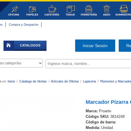
es
Compra y Despacho
|
Iniciar Sesión
Re
CATALOGOS
á en:
Inicio
/
Catalogo de Ventas
/
Artículos de Oficina
/
Lapiceria
/
Plumones y Marcado
Marcador Pizarra 
Marca:
Proarte
Código SKU:
3814249
Código de barra:
Medida:
Unidad