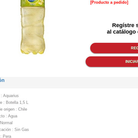
[Producto a pedido]
Regístre 
al catálogo 
ón
: Aquarius
 : Botella 1,5 L
e origen : Chile
cto : Agua
 Normal
cación : Sin Gas
: Pera