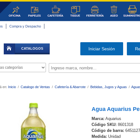
es
Compra y Despacho
|
Iniciar Sesión
Re
CATALOGOS
á en:
Inicio
/
Catalogo de Ventas
/
Cafetería & Abarrote
/
Bebidas, Jugos y Aguas
/
Aguas
Agua Aquarius Per
Marca:
Aquarius
Código SKU:
8601318
Código de barra:
645112
Medida:
Unidad