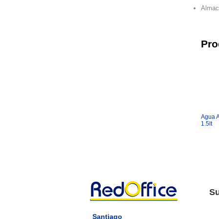
Almace
Pro
Agua 
1.5lt
Su
Santiago