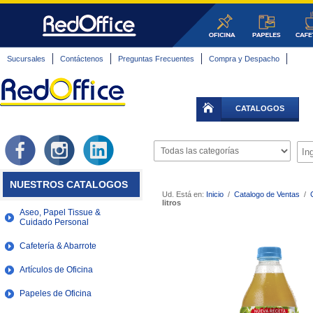
Sucursales
Contáctenos
Preguntas Frecuentes
Compra y Despacho
CATALOGOS
NUESTROS CATALOGOS
Ud. Está en:
Inicio
/
Catalogo de Ventas
/
litros
Aseo, Papel Tissue &
Cuidado Personal
Cafetería & Abarrote
Artículos de Oficina
Papeles de Oficina