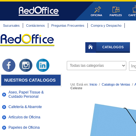
Sucursales
Contáctenos
Preguntas Frecuentes
Compra y Despacho
CATALOGOS
NUESTROS CATALOGOS
Ud. Está en:
Inicio
/
Catalogo de Ventas
/
A
Celeste
Aseo, Papel Tissue &
Cuidado Personal
Cafetería & Abarrote
Artículos de Oficina
Papeles de Oficina