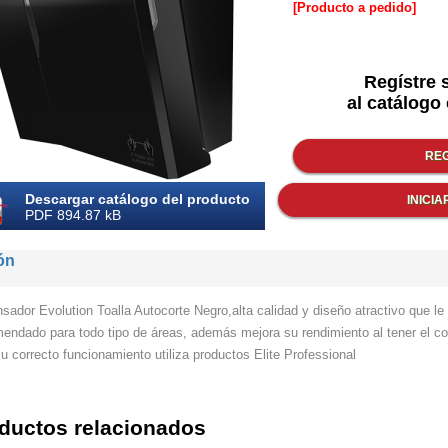
[Producto a pedido]
Regístre 
al catálogo 
Descargar catálogo del producto
PDF 894.87 kB
ón
sador Evolution Toalla Autocorte Negro,alta calidad y diseño atractivo que le 
ndado para todo tipo de áreas, además mejora su rendimiento al tener el co
u correcto funcionamiento utiliza productos Elite Professional
ductos relacionados