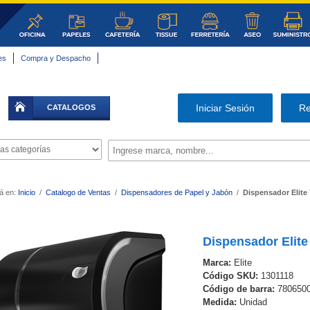
es
Compra y Despacho
|
Iniciar Sesión
Re
CATALOGOS
á en:
Inicio
/
Catalogo de Ventas
/
Dispensadores de Papel y Jabón
/
Dispensador Elite
Dispensador Elite
Marca:
Elite
Código SKU:
1301118
Código de barra:
780650
Medida:
Unidad