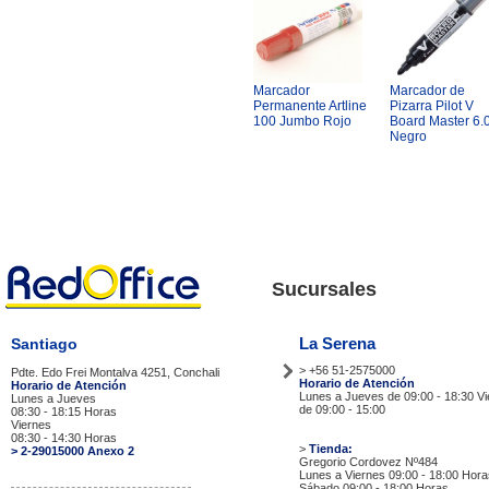
Marcador
Marcador de
Permanente Artline
Pizarra Pilot V
100 Jumbo Rojo
Board Master 6.
Negro
Sucursales
La Serena
Santiago
> +56 51-2575000
Pdte. Edo Frei Montalva 4251, Conchali
Horario de Atención
Horario de Atención
Lunes a Jueves de 09:00 - 18:30 V
Lunes a Jueves
de 09:00 - 15:00
08:30 - 18:15 Horas
Viernes
Tiendas
08:30 - 14:30 Horas
>
Tienda:
> 2-29015000 Anexo 2
Gregorio Cordovez Nº484
Lunes a Viernes 09:00 - 18:00 Hora
Sábado 09:00 - 18:00 Horas