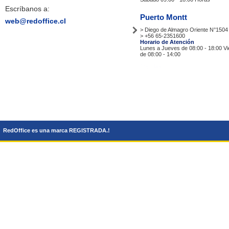
Escríbanos a:
Puerto Montt
web@redoffice.cl
> Diego de Almagro Oriente N°1504
> +56 65-2351600
Horario de Atención
Lunes a Jueves de 08:00 - 18:00 V
de 08:00 - 14:00
Tiendas
RedOffice es una marca REGISTRADA.!