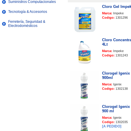
Suministros Computacionales
Cloro Gel Impek
Tecnología & Accesorios
Marca:
Impeke
Codigo:
1301296
Ferretería, Seguridad &
Electrodomésticos
Cloro Concentr
4Lt
Marca:
Impeke
Codigo:
1301243
Clorogel Igenix
900ml
Marca:
Igenix
Codigo:
1302138
Clorogel Igenix
900 ml
Marca:
Igenix
Codigo:
1302035
[A PEDIDO]