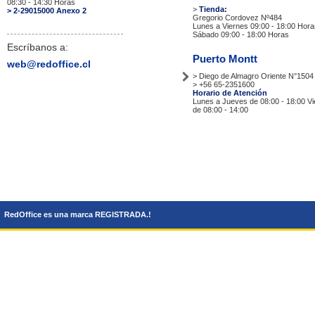
Tiendas
08:30 - 14:30 Horas
>
Tienda:
> 2-29015000 Anexo 2
Gregorio Cordovez Nº484
Lunes a Viernes 09:00 - 18:00 Hora
Sábado 09:00 - 18:00 Horas
Escríbanos a:
Puerto Montt
web@redoffice.cl
> Diego de Almagro Oriente N°1504
> +56 65-2351600
Horario de Atención
Lunes a Jueves de 08:00 - 18:00 V
de 08:00 - 14:00
Tiendas
RedOffice es una marca REGISTRADA.!