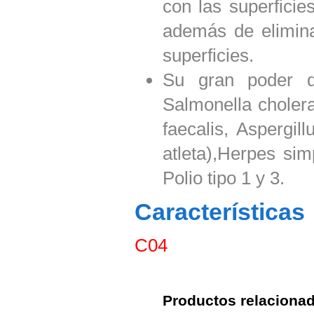
con las superficie
además de elimina
superficies.
Su gran poder de
Salmonella choler
faecalis, Aspergil
atleta),Herpes sim
Polio tipo 1 y 3.
Características
C04
Productos relaciona